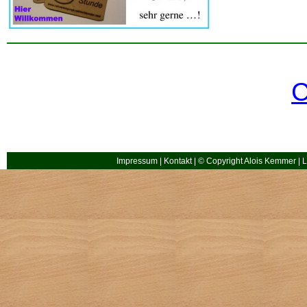
C
Impressum
|
Kontakt
| © Copyright Alois Kemmer | L