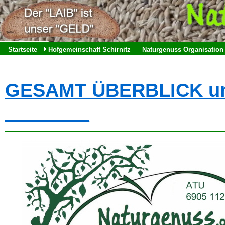
Startseite
Hofgemeinschaft Schirnitz
Naturgenuss Organisation
GESAMT ÜBERBLICK und
________